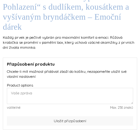
Pohlazení“ s dudlíkem, kousátkem a
vyšívaným bryndáčkem – Emoční
dárek
Každý prvek je pečlivě vybrán pro maximální komfort a emoci. Růžová
krabička se promění v pamětní box, který uchová vzácné okamžiky z prvních
dní života miminka.
Přizpůsobení produktu
Chcete-li mít možnost přidávat zboží do košíku, nezapomeňte uložit své
vlastní nastavení
Product options
volitelné
Max. 250 znaků
Uložit přizpůsobení