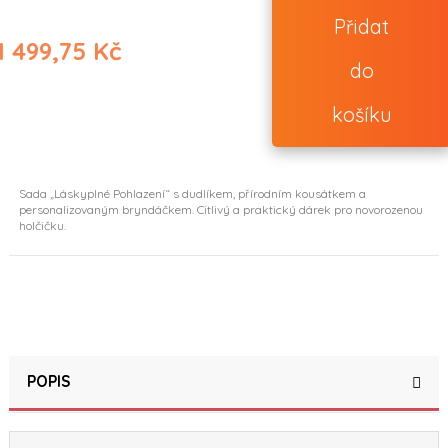
Přidat
1 499,75 Kč
do
košíku
Sada „Láskyplné Pohlazení“ s dudlíkem, přírodním kousátkem a
personalizovaným bryndáčkem. Citlivý a praktický dárek pro novorozenou
holčičku.
POPIS