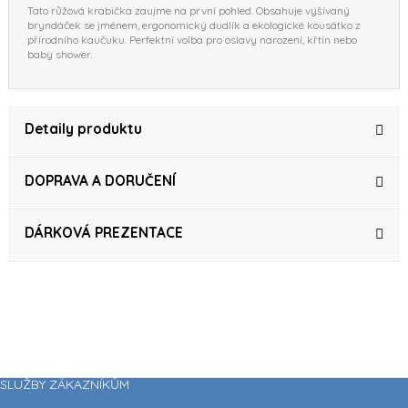
Tato růžová krabička zaujme na první pohled. Obsahuje vyšívaný
bryndáček se jménem, ergonomický dudlík a ekologické kousátko z
přírodního kaučuku. Perfektní volba pro oslavy narození, křtin nebo
baby shower.
Detaily produktu
DOPRAVA A DORUČENÍ
DÁRKOVÁ PREZENTACE
SLUŽBY ZÁKAZNÍKŮM