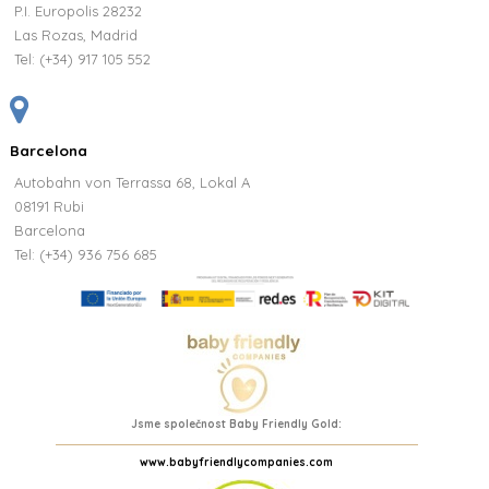
PŘIZPŮSOBITELNÝ
1 681,00 Kč