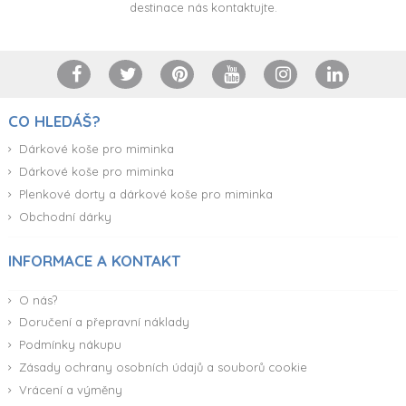
Plenkový dort. Speciální mateřská škola
PŘIZPŮSOBITELNÝ
1 510,00 Kč