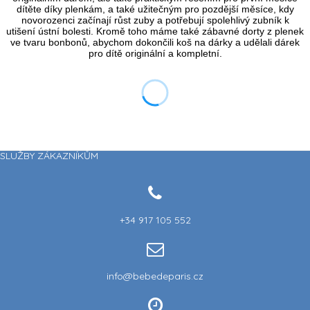
PŘIZPŮSOBITELNÝ
1 531,50 Kč