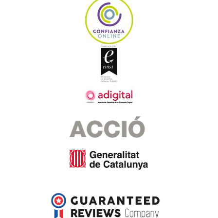
Toaletní sada na plenkový dort
PŘIZPŮSOBITELNÝ
1 531,50 Kč