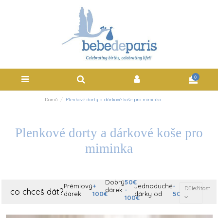
0
Domů
Plenkové dorty a dárkové koše pro miminka
Plenkové dorty a dárkové koše pro
miminka
Dobrý
50€
Prémiový
+
Jednoduché
-
Důležitost
dárek
-
co chceš dát?
dárek
100€
dárky od
50€
100€