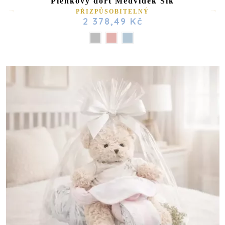
Plenkový dort Medvídek Šik
PŘIZPŮSOBITELNÝ
2 378,49 Kč