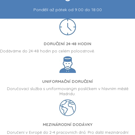
Silikonové nádobí + Personalizovaná zimní
fleecová deka
PŘIZPŮSOBITELNÝ
1 531,50 Kč