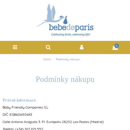
0
Domů
Podmínky nákupu
Podmínky nákupu
Právní informace
Baby Friendly Companies S.L
DIČ: ESB60690443
Calle Antonio Araguás 3. P.I. Európolis 28232 Las Rozas (Madrid)
Telefon: (+34) 917 105 552