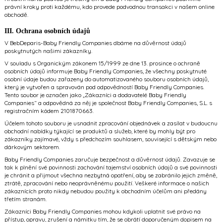
právní kroky proti každému, kdo provede podvodnou transakci v našem online
obchodě.
III. Ochrana osobních údajů
V BebDeparis-Baby Friendly Companies dbáme na důvěrnost údajů
poskytnutých našimi zákazníky.
V souladu s Organickým zákonem 15/1999 ze dne 13. prosince o ochraně
osobních údajů informuje Baby Friendly Companies, že všechny poskytnuté
osobní údaje budou zařazeny do automatizovaného souboru osobních údajů,
který je vytvořen a spravován pod odpovědností Baby Friendly Companies.
Tento soubor je označen jako „Zákazníci a dodavatelé Baby Friendly
Companies“ a odpovědná za něj je společnost Baby Friendly Companies, S.L. s
registračním kódem 2101870663.
Účelem tohoto souboru je usnadnit zpracování objednávek a zasílat v budoucnu
obchodní nabídky týkající se produktů a služeb, které by mohly být pro
zákazníky zajímavé, vždy s předchozím souhlasem, související s dětským nebo
dárkovým sektorem.
Baby Friendly Companies zaručuje bezpečnost a důvěrnost údajů. Zavazuje se
tak k plnění své povinnosti zachování tajemství osobních údajů a své povinnosti
je chránit a přijmout všechna nezbytná opatření, aby se zabránilo jejich změně,
ztrátě, zpracování nebo neoprávněnému použití. Veškeré informace o našich
zákaznících proto nikdy nebudou použity k obchodním účelům ani předány
třetím stranám.
Zákazníci Baby Friendly Companies mohou kdykoli uplatnit své právo na
přístup, opravu, zrušení a námitku tím, že se obrátí doporučeným dopisem na