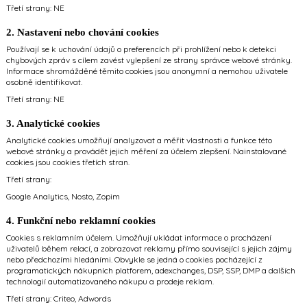
Třetí strany: NE
2. Nastavení nebo chování cookies
Používají se k uchování údajů o preferencích při prohlížení nebo k detekci
chybových zpráv s cílem zavést vylepšení ze strany správce webové stránky.
Informace shromážděné těmito cookies jsou anonymní a nemohou uživatele
osobně identifikovat.
Třetí strany: NE
3. Analytické cookies
Analytické cookies umožňují analyzovat a měřit vlastnosti a funkce této
webové stránky a provádět jejich měření za účelem zlepšení. Nainstalované
cookies jsou cookies třetích stran.
Třetí strany:
Google Analytics
,
Nosto
,
Zopim
4. Funkční nebo reklamní cookies
Cookies s reklamním účelem. Umožňují ukládat informace o procházení
uživatelů během relací, a zobrazovat reklamy přímo související s jejich zájmy
nebo předchozími hledáními. Obvykle se jedná o cookies pocházející z
programatických nákupních platforem, adexchanges, DSP, SSP, DMP a dalších
technologií automatizovaného nákupu a prodeje reklam.
Třetí strany:
Criteo
,
Adwords