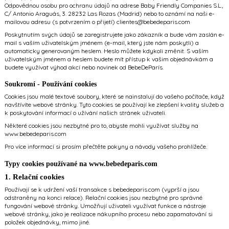
Odpovědnou osobu pro ochranu údajů na adrese Baby Friendly Companies S.L.,
C/ Antonio Araguás, 3. 28232 Las Rozas (Madrid) nebo to oznámí na naši e-
mailovou adresu (s potvrzením o přijetí) clientes@bebedeparis.com
Poskytnutím svých údajů se zaregistrujete jako zákazník a bude vám zaslán e-
mail s vaším uživatelským jménem (e-mail, který jste nám poskytli) a
automaticky generovaným heslem. Heslo můžete kdykoli změnit. S vaším
uživatelským jménem a heslem budete mít přístup k vašim objednávkám a
budete využívat výhod akcí nebo novinek od BebeDeParís.
Soukromí - Používání cookies
Cookies jsou malé textové soubory, které se nainstalují do vašeho počítače, když
navštívíte webové stránky. Tyto cookies se používají ke zlepšení kvality služeb a
k poskytování informací o užívání našich stránek uživateli.
Některé cookies jsou nezbytné pro to, abyste mohli využívat služby na
www.bebedeparis.com
Pro více informací si prosím přečtěte pokyny a návody vašeho prohlížeče.
Typy cookies používané na www.bebedeparis.com
1. Relační cookies
Používají se k udržení vaší transakce s bebedeparis.com (vyprší a jsou
odstraněny na konci relace). Relační cookies jsou nezbytné pro správné
fungování webové stránky. Umožňují uživateli využívat funkce a nástroje
webové stránky, jako je realizace nákupního procesu nebo zapamatování si
položek objednávky, mimo jiné.