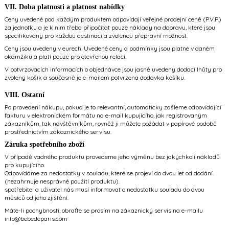
VII. Doba platnosti a platnost nabídky
Ceny uvedené pod každým produktem odpovídají veřejné prodejní ceně (P.V.P.)
za jednotku a je k nim třeba připočítat pouze náklady na dopravu, které jsou
specifikovány pro každou destinaci a zvolenou přepravní možnost.
Ceny jsou uvedeny v eurech. Uvedené ceny a podmínky jsou platné v daném
okamžiku a platí pouze pro otevřenou relaci.
V potvrzovacích informacích o objednávce jsou jasně uvedeny dodací lhůty pro
zvolený košík a současně je e-mailem potvrzena dodávka košíku.
VIII. Ostatní
Po provedení nákupu, pokud je to relevantní, automaticky zašleme odpovídající
fakturu v elektronickém formátu na e-mail kupujícího, jak registrovaným
zákazníkům, tak návštěvníkům, rovněž ji můžete požádat v papírové podobě
prostřednictvím zákaznického servisu.
Záruka spotřebního zboží
V případě vadného produktu provedeme jeho výměnu bez jakýchkoli nákladů
pro kupujícího.
Odpovídáme za nedostatky v souladu, které se projeví do dvou let od dodání.
(nezahrnuje nesprávné použití produktu).
spotřebitel a uživatel nás musí informovat o nedostatku souladu do dvou
měsíců od jeho zjištění.
Máte-li pochybnosti, obraťte se prosím na zákaznický servis na e-mailu
info@bebedeparis.com