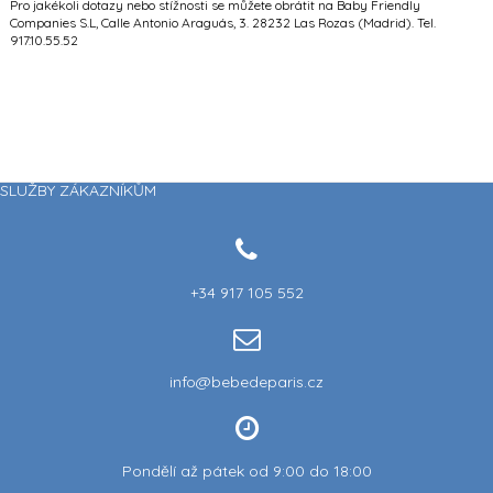
Pro jakékoli dotazy nebo stížnosti se můžete obrátit na Baby Friendly
Companies S.L, Calle Antonio Araguás, 3. 28232 Las Rozas (Madrid). Tel.
917.10.55.52
SLUŽBY ZÁKAZNÍKŮM
+34 917 105 552
info@bebedeparis.cz
Pondělí až pátek od 9:00 do 18:00