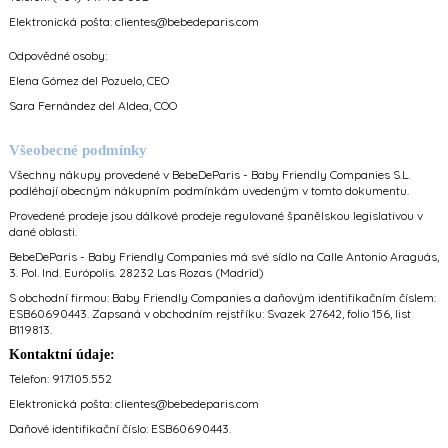
Elektronická pošta:
clientes@bebedeparis.com
Odpovědné osoby:
Elena Gómez del Pozuelo, CEO
Sara Fernández del Aldea, COO
Všeobecné podmínky
Všechny nákupy provedené v BebeDeParis - Baby Friendly Companies S.L.
podléhají obecným nákupním podmínkám uvedeným v tomto dokumentu.
Provedené prodeje jsou dálkové prodeje regulované španělskou legislativou v
dané oblasti.
BebeDeParis - Baby Friendly Companies má své sídlo na Calle Antonio Araguás,
3. Pol. Ind. Európolis. 28232 Las Rozas (Madrid)
S obchodní firmou: Baby Friendly Companies a daňovým identifikačním číslem:
ESB60690443.
Zapsaná v obchodním rejstříku: Svazek 27642, folio 156, list
B119813.
Kontaktní údaje:
Telefon: 917.105.552
Elektronická pošta:
clientes@bebedeparis.com
Daňové identifikační číslo: ESB60690443.