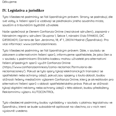
Děkujeme.
IV. Legislativa a jurisdikce
Tyto Všeobecné podmínky se řídí španělským právem. Strany se podrobují, dle
své volby, k řešení sporů a vzdávají se jakéhokoliv jiného soudního místa,
soudům a tribunálům bydliště uživatele.
Naše společnost je členem Confianza Online (neziskové sdružení), zapsaná v
Národním registru sdružení Skupina 1, Sekce 1, národní číslo 594400, DIČ
G85804011, Carrera de San Jerónimo, 18, 4º 1, 28014 Madrid (Španělsko). Pro
více informací:
www.confianzaonline.es
Tyto Všeobecné podmínky se řídí španělským právem. Dále, v souladu se
zákonem o alternativním řešení sporů, informujeme spotřebitele, že jako člen a
v souladu s podmínkami Etického kodexu mohou uživatelé pro alternativní
řešení případných sporů využít Confianza Online
(
https://www.confianzaonline.es/como-reclamar/formulario-de-
reclamaciones/
). Pokud se tyto spory týkají elektronických transakcí se
spotřebiteli nebo ochrany údajů, pokud jsou spojeny s touto oblastí, budou
stížnosti řešeny mediačním výborem Confianza Online, který je akreditován pro
alternativní řešení sporů v oblasti spotřebitelského práva. Pokud se stížnosti
týkají digitální reklamy nebo ochrany údajů v této oblasti, budou předloženy
Reklamnímu výboru AUTOCONTROL.
Tyto všeobecné podmínky budou vykládány v souladu s platnou legislativou ve
Španělsku, která se bude subsidiárně aplikovat na všechno, co v nich není
výslovně uvedeno.