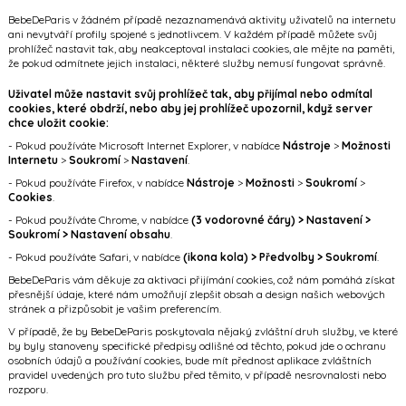
BebeDeParis v žádném případě nezaznamenává aktivity uživatelů na internetu
ani nevytváří profily spojené s jednotlivcem. V každém případě můžete svůj
prohlížeč nastavit tak, aby neakceptoval instalaci cookies, ale mějte na paměti,
že pokud odmítnete jejich instalaci, některé služby nemusí fungovat správně.
Uživatel může nastavit svůj prohlížeč tak, aby přijímal nebo odmítal
cookies, které obdrží, nebo aby jej prohlížeč upozornil, když server
chce uložit cookie:
- Pokud používáte Microsoft Internet Explorer, v nabídce
Nástroje
>
Možnosti
Internetu
>
Soukromí
>
Nastavení
.
- Pokud používáte Firefox, v nabídce
Nástroje
>
Možnosti
>
Soukromí
>
Cookies
.
- Pokud používáte Chrome, v nabídce
(3 vodorovné čáry) > Nastavení >
Soukromí > Nastavení obsahu
.
- Pokud používáte Safari, v nabídce
(ikona kola) > Předvolby > Soukromí
.
BebeDeParis vám děkuje za aktivaci přijímání cookies, což nám pomáhá získat
přesnější údaje, které nám umožňují zlepšit obsah a design našich webových
stránek a přizpůsobit je vašim preferencím.
V případě, že by BebeDeParis poskytovala nějaký zvláštní druh služby, ve které
by byly stanoveny specifické předpisy odlišné od těchto, pokud jde o ochranu
osobních údajů a používání cookies, bude mít přednost aplikace zvláštních
pravidel uvedených pro tuto službu před těmito, v případě nesrovnalosti nebo
rozporu.