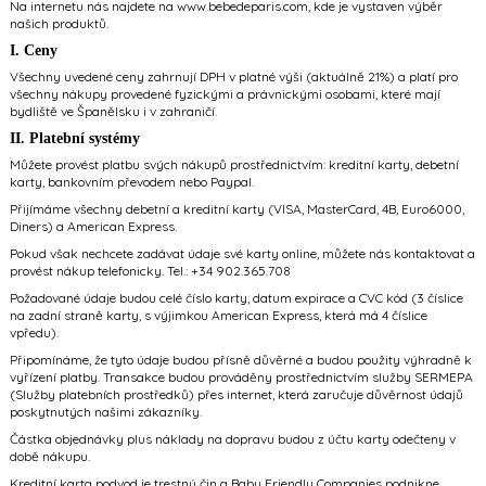
Na internetu nás najdete na
www.bebedeparis.com
, kde je vystaven výběr
našich produktů.
I. Ceny
Všechny uvedené ceny zahrnují DPH v platné výši (aktuálně 21%) a platí pro
všechny nákupy provedené fyzickými a právnickými osobami, které mají
bydliště ve Španělsku i v zahraničí.
II. Platební systémy
Můžete provést platbu svých nákupů prostřednictvím: kreditní karty, debetní
karty, bankovním převodem nebo Paypal.
Přijímáme všechny debetní a kreditní karty (VISA, MasterCard, 4B, Euro6000,
Diners) a American Express.
Pokud však nechcete zadávat údaje své karty online, můžete nás kontaktovat a
provést nákup telefonicky. Tel.: +34 902.365.708
Požadované údaje budou celé číslo karty, datum expirace a CVC kód (3 číslice
na zadní straně karty, s výjimkou American Express, která má 4 číslice
vpředu).
Připomínáme, že tyto údaje budou přísně důvěrné a budou použity výhradně k
vyřízení platby. Transakce budou prováděny prostřednictvím služby SERMEPA
(Služby platebních prostředků) přes internet, která zaručuje důvěrnost údajů
poskytnutých našimi zákazníky.
Částka objednávky plus náklady na dopravu budou z účtu karty odečteny v
době nákupu.
Kreditní karta podvod je trestný čin a Baby Friendly Companies podnikne