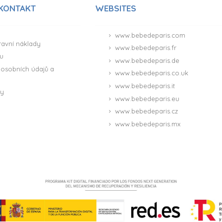
 KONTAKT
WEBSITES
www.bebedeparis.com
ravní náklady
www.bebedeparis.fr
u
www.bebedeparis.de
osobních údajů a
www.bebedeparis.co.uk
www.bebedeparis.it
ny
www.bebedeparis.eu
www.bebedeparis.cz
www.bebedeparis.mx