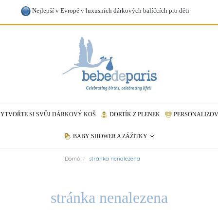
Nejlepší v Evropě v luxusních dárkových balíčcích pro děti
YTVOŘTE SI SVŮJ DÁRKOVÝ KOŠ
DORTÍK Z PLENEK
PERSONALIZOV
BABY SHOWER A ZÁŽITKY
Domů
stránka nenalezena
stránka nenalezena