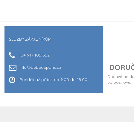
SLUŽBY ZÁKAZNÍKŮM
+34 917 105 552
DORUČ
info@bebedeparis.cz
Dodáváme do 
Pondělí až pátek od 9:00 do 18:00
poloostrově.