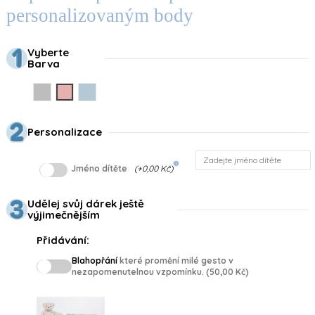
personalizovaným body
Vyberte
Barva
Gris
Rosa
Azul
Personalizace
info
Jméno dítěte
(+0,00 Kč)
Udělej svůj dárek ještě
výjimečnějším
Přidávání:
Blahopřání
které promění milé gesto v
nezapomenutelnou vzpomínku. (50,00 Kč)