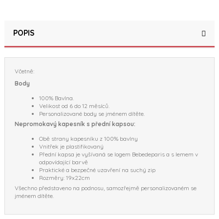
POPIS
Včetně:
Body
100% Bavlna.
Velikost od 6 do 12 měsíců.
Personalizované body se jménem dítěte.
Nepromokavý kapesník s přední kapsou:
Obě strany kapesníku z 100% bavlny
Vnitřek je plastifikovaný
Přední kapsa je vyšívaná se logem Bebedeparis a s lemem v
odpovídající barvě
Praktické a bezpečné uzavření na suchý zip
Rozměry: 19x22cm
Všechno představeno na podnosu, samozřejmě personalizovaném se
jménem dítěte.