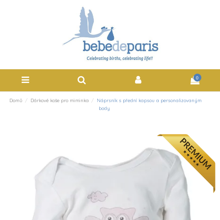
0
Domů
Dárkové koše pro miminka
Náprsník s přední kapsou a personalizovaným
body