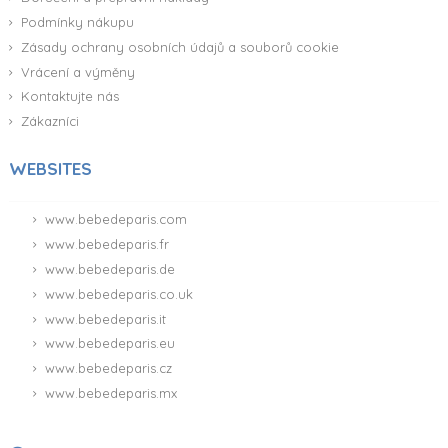
Podmínky nákupu
Zásady ochrany osobních údajů a souborů cookie
Vrácení a výměny
Kontaktujte nás
Zákazníci
WEBSITES
www.bebedeparis.com
www.bebedeparis.fr
www.bebedeparis.de
www.bebedeparis.co.uk
www.bebedeparis.it
www.bebedeparis.eu
www.bebedeparis.cz
www.bebedeparis.mx