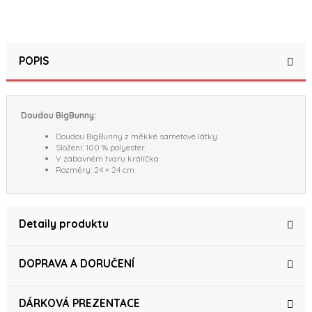
(21 reviews)
POPIS
Doudou BigBunny:
Doudou BigBunny z měkké sametové látky.
Složení: 100 % polyester
V zábavném tvaru králíčka
Rozměry: 24 × 24 cm
Detaily produktu
DOPRAVA A DORUČENÍ
DÁRKOVÁ PREZENTACE