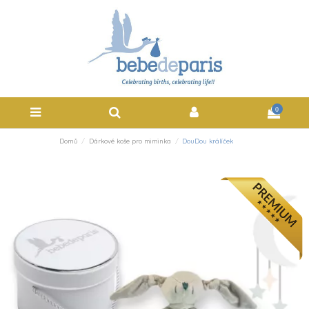
0
Domů
Dárkové koše pro miminka
DouDou králíček