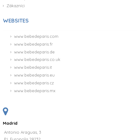
Zákazníci
WEBSITES
www.bebedeparis.com
www.bebedeparis.fr
www.bebedeparis.de
www.bebedeparis.co.uk
www.bebedeparis.it
www.bebedeparis.eu
www.bebedeparis.cz
www.bebedeparis.mx
Madrid
Antonio Araguas, 3
P.I. Europolis 28232