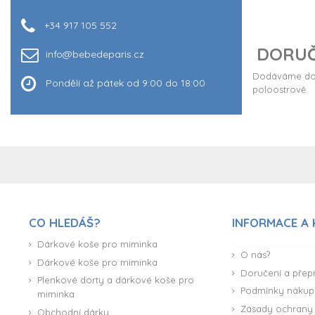
+34 917 105 552
DORUČ
info@bebedeparis.cz
Dodáváme do 
Pondělí až pátek od 9:00 do 18:00
poloostrově.
CO HLEDÁŠ?
INFORMACE A
Dárkové koše pro miminka
O nás?
Dárkové koše pro miminka
Doručení a přep
Plenkové dorty a dárkové koše pro
Podmínky nákup
miminka
Zásady ochrany 
Obchodní dárky