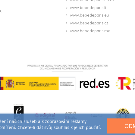
www.bebedeparis.it
ny
www.bebedeparis.eu
www.bebedeparis.cz
www.bebedeparis.mx
(5 reviews)
pšení našich služeb a k zobrazování reklamy
ODM
lížení. Chcete-li dát svůj souhlas k jejich použití,