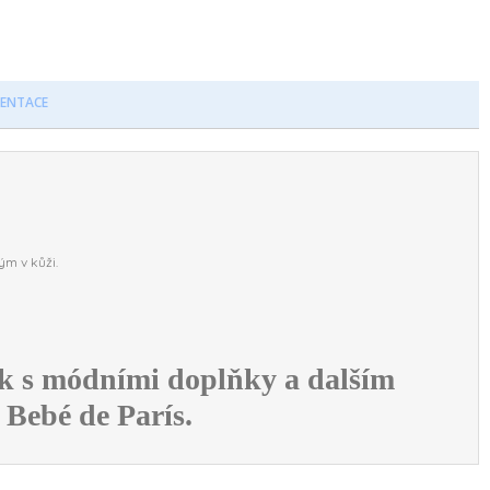
ENTACE
ým v kůži.
ek
s módními doplňky a dalším
 Bebé de París.