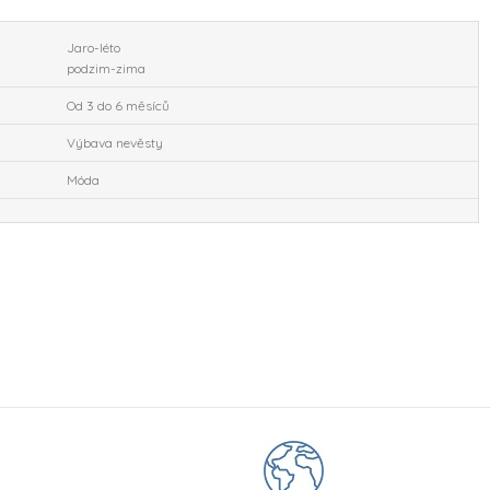
Jaro-léto
podzim-zima
Od 3 do 6 měsíců
Výbava nevěsty
Móda