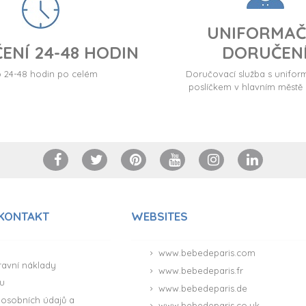
UNIFORMAČ
ENÍ 24-48 HODIN
DORUČEN
24-48 hodin po celém
Doručovací služba s unif
poslíčkem v hlavním městě 
 KONTAKT
WEBSITES
www.bebedeparis.com
ravní náklady
www.bebedeparis.fr
u
www.bebedeparis.de
osobních údajů a
www.bebedeparis.co.uk