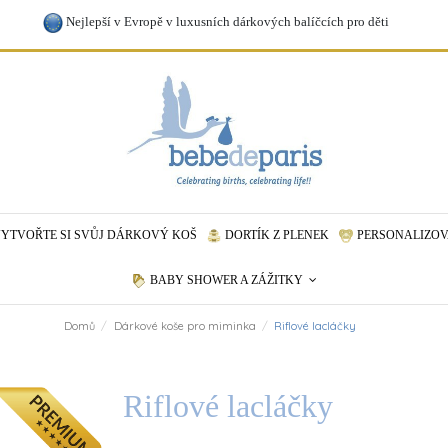
Nejlepší v Evropě v luxusních dárkových balíčcích pro děti
YTVOŘTE SI SVŮJ DÁRKOVÝ KOŠ
DORTÍK Z PLENEK
PERSONALIZOV
BABY SHOWER A ZÁŽITKY
Domů
Dárkové koše pro miminka
Riflové lacláčky
Riflové lacláčky