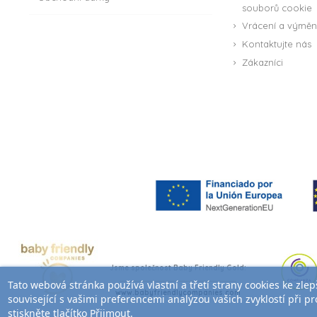
souborů cookie
Vrácení a výmě
Kontaktujte nás
Zákazníci
(2 reviews)
Jsme společnost Baby Friendly Gold:
Tato webová stránka používá vlastní a třetí strany cookies ke zle
www.babyfriendlycompanies.com
související s vašimi preferencemi analýzou vašich zvyklostí při proh
stiskněte tlačítko Přijmout.