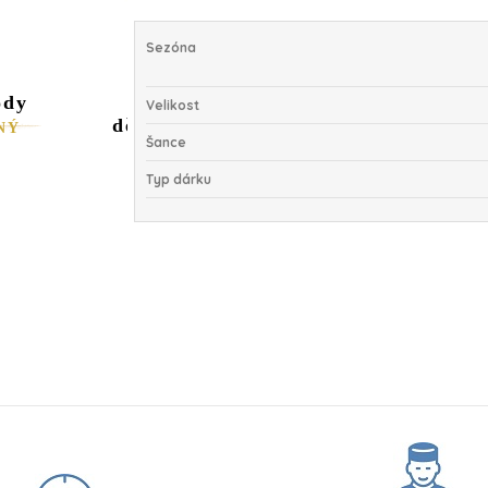
Sezóna
ody
Dárková sada
Velikost
dětských ponožek
NÝ
Šance
599,00 Kč
Typ dárku