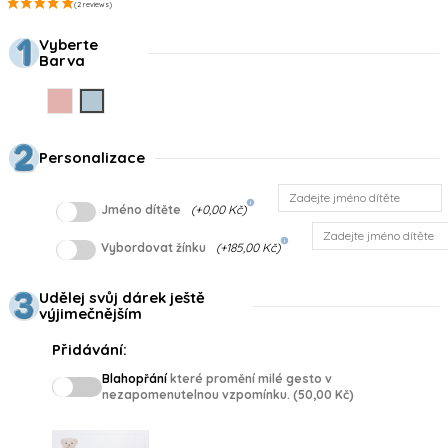
Vyberte
Barva
Rosa
Azul
Personalizace
info
Jméno dítěte
(+0,00 Kč)
info
Vybordovat žínku
(+185,00 Kč)
Udělej svůj dárek ještě
výjimečnějším
Přidávání:
Blahopřání
které promění milé gesto v
nezapomenutelnou vzpomínku. (50,00 Kč)