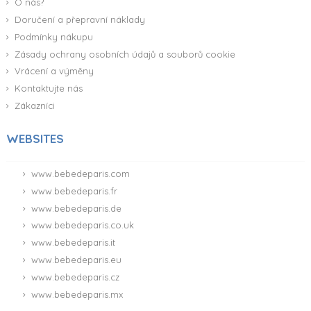
O nás?
Doručení a přepravní náklady
Podmínky nákupu
Zásady ochrany osobních údajů a souborů cookie
Vrácení a výměny
Kontaktujte nás
Zákazníci
WEBSITES
www.bebedeparis.com
www.bebedeparis.fr
www.bebedeparis.de
www.bebedeparis.co.uk
www.bebedeparis.it
www.bebedeparis.eu
www.bebedeparis.cz
www.bebedeparis.mx