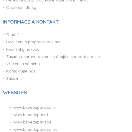
Plenkové dorty a dárkové koše pro miminka
Obchodní dárky
INFORMACE A KONTAKT
O nás?
Doručení a přepravní náklady
Podmínky nákupu
Zásady ochrany osobních údajů a souborů cookie
Vrácení a výměny
Kontaktujte nás
(48 reviews)
Zákazníci
WEBSITES
www.bebedeparis.com
www.bebedeparis.fr
www.bebedeparis.de
www.bebedeparis.co.uk