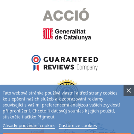
Tato webová stránka používá vlastní a třetí strany cookies
ke zlepšení našich služeb a k zobrazování reklamy
související s vašimi preferencemi analýzou vašich zvyklostí
při prohlížení. Chcete-li dát svůj souhlas k jejich použití,
Jsme hrdí na to, že můžeme spolupracovat s:
stiskněte tlačítko Přijmout.
Zásady používání cookies
Customize cookies