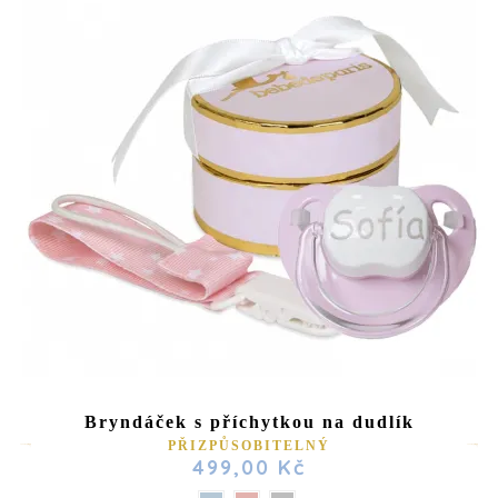
Bryndáček s příchytkou na dudlík
PŘIZPŮSOBITELNÝ
499,00 Kč