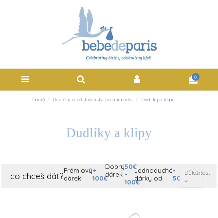
0
Domů
Doplňky a příslušenství pro miminka
Dudlíky a klipy
Dudlíky a klipy
Dobrý
50€
Prémiový
+
Jednoduché
-
Důležitost
dárek
-
co chceš dát?
dárek
100€
dárky od
50€
100€