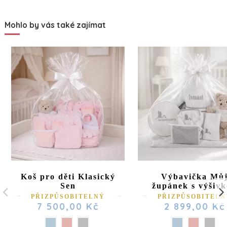
Mohlo by vás také zajímat
Koš pro děti Klasický
Výbavička Mů
Sen
župánek s výšiv
PŘIZPŮSOBITELNÝ
PŘIZPŮSOBITELN
7 500,00 Kč
2 899,00 Kč