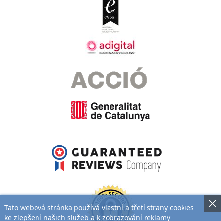
Tato webová stránka používá vlastní a třetí strany cookies
ke zlepšení našich služeb a k zobrazování reklamy