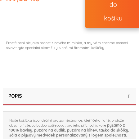
do
(27 reviews)
košíku
Prostě není nic jako radost z nového miminka, a my vám chceme pomoci
oslavit tyto speciální okamžiky s našimi firemními košíčky.
POPIS
Naše košíčky jsou ideální pro zaměstnance, kteří čekají dítě, protože
obsahují vše, co budou potřebovat pro jeho příchod, jako je
pyžamo z
100% bavlny, puzdro na dudlík, puzdro na láhev, taška do škôlky,
šála a plyšový medvídek personalizovaný s logem společnosti.