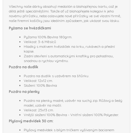
Všechny naše dárky obsahují medailón a blahopřejnou kartu, což je
dělá ještě speciálnějšími. Takže ať už blahopřejete kolegovi k jeho
novému přírůstku, nebo oslavujete nové přírůstky ve své vlastní firmě,
naše firemní košíčky jsou ideálním způsobem, jak ukázat svou lásku.
Pyžamo se hvězdičkami
Pyžamo 100% Bavlna 180grm.
Velikost: 3-6 Měsíců
Hladký s motivem hvězdiček na krku, rukávech a přední
kapse.
Zadní otevření s automatickými knoflíky pro pohodlnou,
snadnou a rychlou výměnu.
Puzdro na dudlík
Puzdro na dudlík s uzávěrem na šňůrku.
Velikost: 12x12 cm.
Složení: 100% Bavlna
Puzdro na plenky
Puzdro na plenky modré, uzávěr na suchý zip. Růžový a šedý
model, uzávěr na mašli.
Velikost: 25x13 cm.
Vnější složení 100% Bavlna - Vnitřní složení 100% Polyester.
Plyšový medvídek 30 cm:
Plyšový medvídek s bílým tričkem vyšívaným bocianem