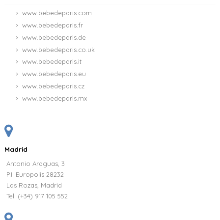
www.bebedeparis.com
www.bebedeparis.fr
www.bebedeparis.de
www.bebedeparis.co.uk
www.bebedeparis.it
www.bebedeparis.eu
www.bebedeparis.cz
www.bebedeparis.mx
Madrid
Antonio Araguas, 3
P.I. Europolis 28232
Las Rozas, Madrid
Tel:
(+34) 917 105 552