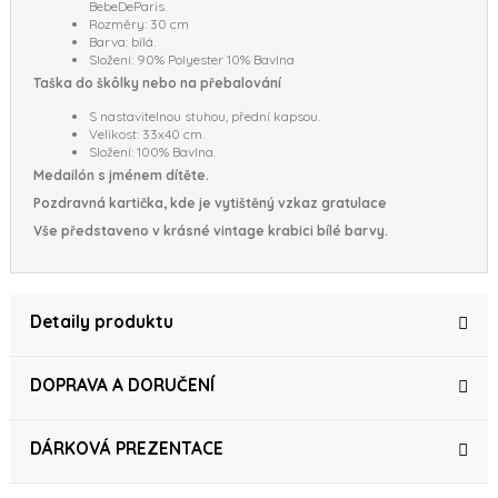
BebeDeParis.
Rozměry: 30 cm
Barva: bílá.
Složení: 90% Polyester 10% Bavlna
Taška do škôlky nebo na přebalování
S nastavitelnou stuhou, přední kapsou.
Velikost: 33x40 cm.
Složení: 100% Bavlna.
Medailón s jménem dítěte.
Pozdravná kartička, kde je vytištěný vzkaz gratulace
Vše představeno v krásné vintage krabici bílé barvy.
Detaily produktu
DOPRAVA A DORUČENÍ
DÁRKOVÁ PREZENTACE