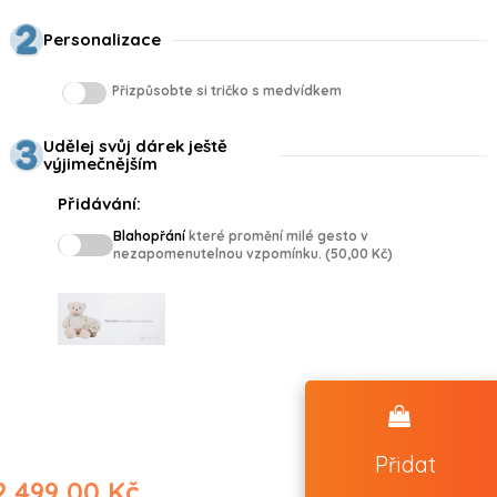
Personalizace
Přizpůsobte si tričko s medvídkem
Udělej svůj dárek ještě
výjimečnějším
Přidávání:
Blahopřání
které promění milé gesto v
nezapomenutelnou vzpomínku. (50,00 Kč)
Přidat
2 499,00 Kč