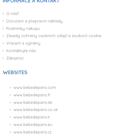
INFORMACE A KONTAKT
O nás?
Doručení a přepravní náklady
Podmínky nákupu
Zásady ochrany osobních údajů a souborů cookie
Vrácení a výměny
Kontaktujte nás
Zákazníci
WEBSITES
www.bebedeparis.com
www.bebedeparis.fr
www.bebedeparis.de
www.bebedeparis.co.uk
www.bebedeparis.it
www.bebedeparis.eu
www.bebedeparis.cz