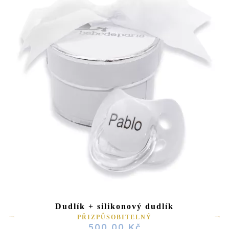
Dudlík + silikonový dudlík
PŘIZPŮSOBITELNÝ
500,00 Kč