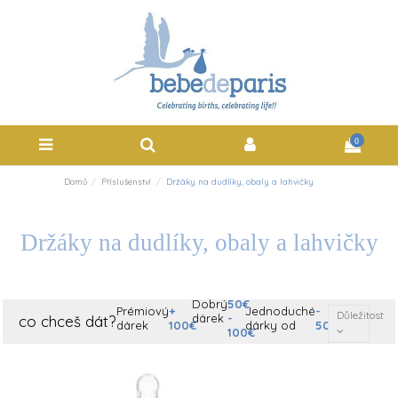
0
Domů
Příslušenství
Držáky na dudlíky, obaly a lahvičky
Držáky na dudlíky, obaly a lahvičky
Dobrý
50€
Prémiový
+
Jednoduché
-
Důležitost
dárek
-
co chceš dát?
dárek
100€
dárky od
50€
100€