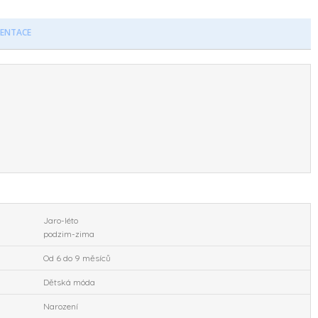
ENTACE
Jaro-léto
podzim-zima
Od 6 do 9 měsíců
Dětská móda
Narození