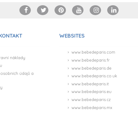
 KONTAKT
WEBSITES
www.bebedeparis.com
ravní náklady
www.bebedeparis.fr
u
www.bebedeparis.de
osobních údajů a
www.bebedeparis.co.uk
www.bebedeparis.it
ny
www.bebedeparis.eu
www.bebedeparis.cz
www.bebedeparis.mx