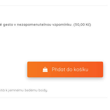
é gesto v nezapomenutelnou vzpomínku. (50,00 Kč)
Přidat do košíku
řišitá k jemnému šedému body.