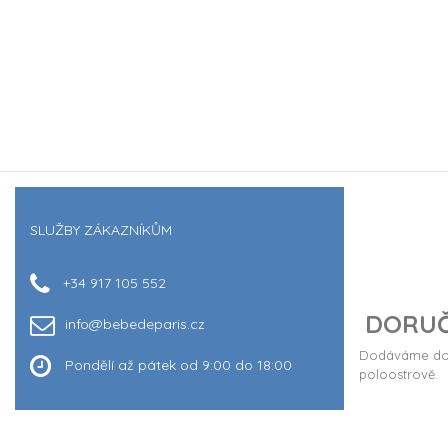
SLUŽBY ZÁKAZNÍKŮM
+34 917 105 552
DORUČ
info@bebedeparis.cz
Dodáváme do 
Pondělí až pátek od 9:00 do 18:00
poloostrově.