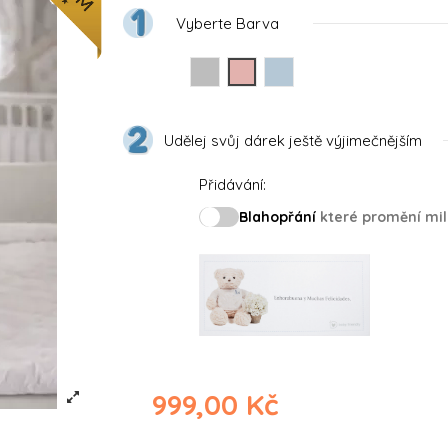
Vyberte Barva
Gris
Rosa
Azul
Udělej svůj dárek ještě výjimečnějším
Přidávání:
Blahopřání
které promění mil
999,00 Kč