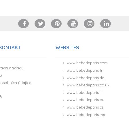
 KONTAKT
WEBSITES
www.bebedeparis.com
ravní náklady
www.bebedeparis.fr
u
www.bebedeparis.de
osobních údajů a
www.bebedeparis.co.uk
www.bebedeparis.it
ny
www.bebedeparis.eu
www.bebedeparis.cz
www.bebedeparis.mx