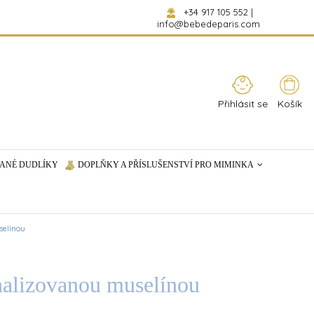
+34 917 105 552
|
info@bebedeparis.com
Přihlásit se
Košík
ANÉ DUDLÍKY
DOPLŇKY A PŘÍSLUŠENSTVÍ PRO MIMINKA
selínou
nalizovanou muselínou