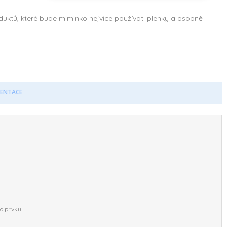
duktů, které bude miminko nejvíce používat: plenky a osobně
ENTACE
ho prvku