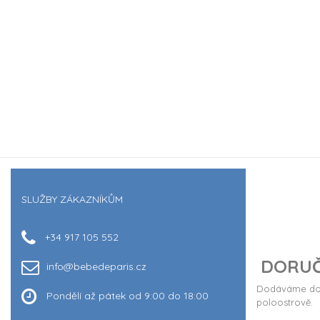
SLUŽBY ZÁKAZNÍKŮM
+34 917 105 552
DORUČ
info@bebedeparis.cz
Dodáváme do 
Pondělí až pátek od 9:00 do 18:00
poloostrově.