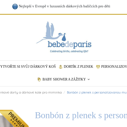
Nejlepší v Evropě v luxusních dárkových balíčcích pro děti
YTVOŘTE SI SVŮJ DÁRKOVÝ KOŠ
DORTÍK Z PLENEK
PERSONALIZOV
BABY SHOWER A ZÁŽITKY
enkové dorty a dárkové koše pro miminka
Bonbón z plenek s personalizovanou mu
Bonbón z plenek s perso