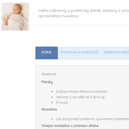
Velmi zábavný a praktický dárek, složený z pro
upravitelná muselína.
POPIS
DOPRAVA A DORUČENÍ
DÁRKOVÁ PREZ
Obsahuje:
Plenky
Značka Moltex Premium Comfort
Velikost 2, pro děti od 3 do 6 kg
15 kusů
Muselína
:
Lze přizpůsobit přidáním vyšívaného ozdobné
Vítejte medailon s jménem dítěte