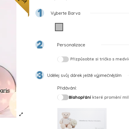
Vyberte Barva
Gris
Personalizace
Přizpůsobte si tričko s med
Udělej svůj dárek ještě výjimečnějším
Přidávání:
Blahopřání
které promění mil