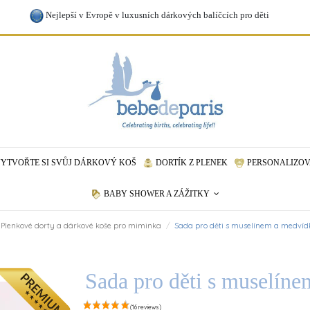
Nejlepší v Evropě v luxusních dárkových balíčcích pro děti
YTVOŘTE SI SVŮJ DÁRKOVÝ KOŠ
DORTÍK Z PLENEK
PERSONALIZOV
BABY SHOWER A ZÁŽITKY
Plenkové dorty a dárkové koše pro miminka
Sada pro děti s muselínem a medví
Sada pro děti s muselín