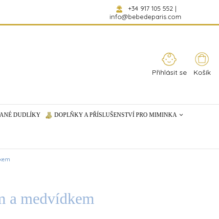
+34 917 105 552
|
info@bebedeparis.com
Přihlásit se
Košík
ANÉ DUDLÍKY
DOPLŇKY A PŘÍSLUŠENSTVÍ PRO MIMINKA
dkem
em a medvídkem