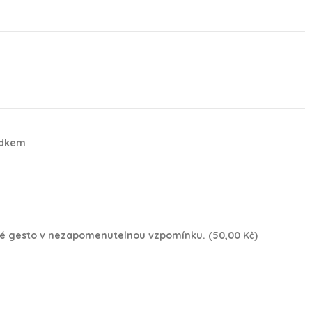
vídkem
(16 reviews)
é gesto v nezapomenutelnou vzpomínku. (50,00 Kč)