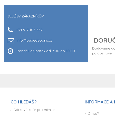
SLUŽBY ZÁKAZNÍKŮM
+34 917 105 552
DORUČ
info@bebedeparis.cz
Dodáváme do 
Pondělí až pátek od 9:00 do 18:00
poloostrově.
CO HLEDÁŠ?
INFORMACE A
Dárkové koše pro miminka
O nás?