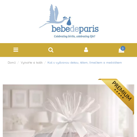
0
Domů
Vytvořte si košík
Koš s vyšívanou dekou, tělem, límečkem a medvídkem