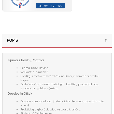
SHOW REVIEWS
POPIS
Pijama z bavlny, Motýlci:
Pijama 100% Bavlna.
Velikost: 3-6 měsíců
Hladký s motivem hvězdiček na límci, rukávech a přední
kapse.
Zadní otevírání s automatickými knoflíky pro pohodlnou,
snadnou a rychlou výměnu.
Doudou králíček
Doudou s personalizací jména dítěte. Personalizace zahrnuta
v ceně
Praktický plyšový doudou ve tvaru králíčka.
Složení: 100% Polyester.