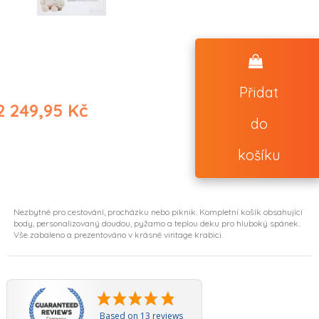
Přidat
2 249,95 Kč
do
(13 reviews)
košíku
Nezbytné pro cestování, procházku nebo piknik. Kompletní košík obsahující
body, personalizovaný doudou, pyžamo a teplou deku pro hluboký spánek.
Vše zabaleno a prezentováno v krásné vintage krabici.
Based on 13 reviews