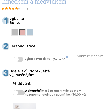
límečkem a medvídkem
Vyberte
Barva
Gris
Rosa
Azul
Personalizace
info
Vybordovat deku
(+0,00 Kč)
Udělej svůj dárek ještě
výjimečnějším
Přidávání:
Blahopřání
které promění milé gesto v
nezapomenutelnou vzpomínku. (50,00 Kč)