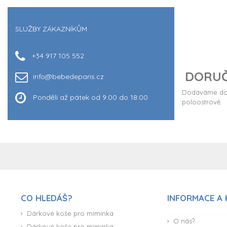
SLUŽBY ZÁKAZNÍKŮM
+34 917 105 552
DORUČ
info@bebedeparis.cz
Dodáváme do 
Pondělí až pátek od 9:00 do 18:00
poloostrově.
CO HLEDÁŠ?
INFORMACE A
Dárkové koše pro miminka
O nás?
Dárkové koše pro miminka