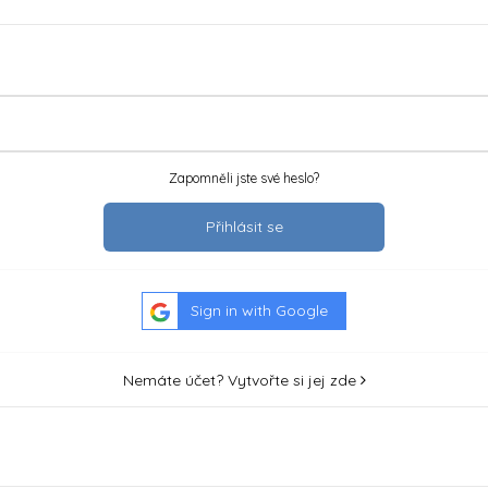
Zapomněli jste své heslo?
Přihlásit se
Sign in with Google
Nemáte účet? Vytvořte si jej zde